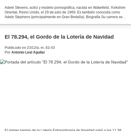
Adele Stevens, actriz y modelo pornográfica, nacida en Wakefield, Yorkshire
Oriental, Reino Unido, el 29 de julio de 1969. Es también conocida como
Adele Stephens (principalmente en Gran Bretaña). Biografía Su carrera se
inició con la aparición en Page...
El 78.294, el Gordo de la Lotería de Navidad
Publicado en 23/12/a. m. 02:43
Por
Antonio Leal Aguilar
El primer premio de la Loteria Extraordinaria de Navidad salió a las 11:38