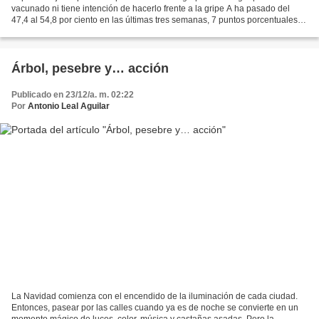
vacunado ni tiene intención de hacerlo frente a la gripe A ha pasado del
47,4 al 54,8 por ciento en las últimas tres semanas, 7 puntos porcentuales
menos que reflejan un claro descenso...
Árbol, pesebre y… acción
Publicado en 23/12/a. m. 02:22
Por
Antonio Leal Aguilar
La Navidad comienza con el encendido de la iluminación de cada ciudad.
Entonces, pasear por las calles cuando ya es de noche se convierte en un