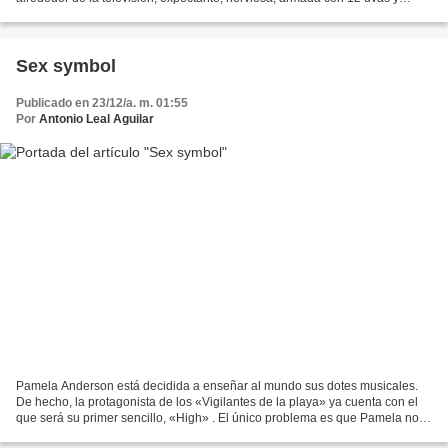
dispuesta, este año sí, a comérselas...
Sex symbol
Publicado en 23/12/a. m. 01:55
Por
Antonio Leal Aguilar
Pamela Anderson está decidida a enseñar al mundo sus dotes musicales.
De hecho, la protagonista de los «Vigilantes de la playa» ya cuenta con el
que será su primer sencillo, «High» . El único problema es que Pamela no
quería hacer nada «demasiado difícil»,...