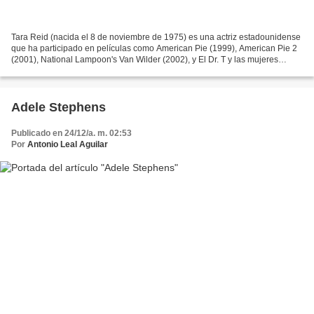
Tara Reid (nacida el 8 de noviembre de 1975) es una actriz estadounidense
que ha participado en películas como American Pie (1999), American Pie 2
(2001), National Lampoon's Van Wilder (2002), y El Dr. T y las mujeres
(2000). En 2005, hizo el papel protagonista...
Adele Stephens
Publicado en 24/12/a. m. 02:53
Por
Antonio Leal Aguilar