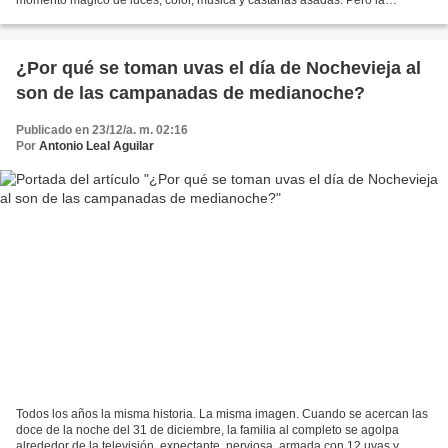
momento mágico de luces, color, música y castañas asadas. Pero la
decoración navideña no afecta solamente al...
¿Por qué se toman uvas el día de Nochevieja al
son de las campanadas de medianoche?
Publicado en 23/12/a. m. 02:16
Por
Antonio Leal Aguilar
Todos los años la misma historia. La misma imagen. Cuando se acercan las
doce de la noche del 31 de diciembre, la familia al completo se agolpa
alrededor de la televisión, expectante, nerviosa, armada con 12 uvas y